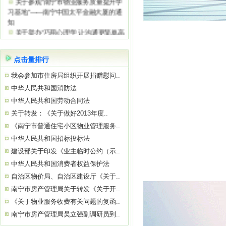
关于举办2026年初、中级消防设施操
作员培训班的通知
点击量排行
关于举办第四期“守护生命 ‘救’在身
边”急救知识公益培训的通知
我会参加市住房局组织开展捐赠慰问..
关于成立AI智能设施设备专业委员会
中华人民共和国消防法
的通知
关于举办第三期“守护生命 ‘救’在身
中华人民共和国劳动合同法
边”急救知识公益培训的通知
关于转发：《关于做好2013年度..
关于参观“南宁市物业服务质量提升学
《南宁市普通住宅小区物业管理服务..
习基地”——南宁绿地璞悦公馆的通知
中华人民共和国招标投标法
关于举办2026年初、中级消防设施操
作员
建设部关于印发《业主临时公约（示..
关于参观“南宁市物业服务质量提升学
中华人民共和国消费者权益保护法
习基地”——南宁中国太平金融大厦的通
自治区物价局、自治区建设厅《关于..
知
南宁市房产管理局关于转发《关于开..
关于举办“巧用心理学 让沟通更简单高
效”公益培训的通知
《关于物业服务收费有关问题的复函..
南宁市房产管理局吴立强副调研员到..