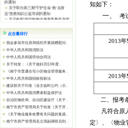
关于举办第三期“守护生命 ‘救’在身
知如下：
边”急救知识公益培训的通知
关于参观“南宁市物业服务质量提升学
一、
考
习基地”——南宁绿地璞悦公馆的通知
关于举办2026年初、中级消防设施操
作员
点击量排行
关于参观“南宁市物业服务质量提升学
2013年
习基地”——南宁中国太平金融大厦的通
我会参加市住房局组织开展捐赠慰问..
知
中华人民共和国消防法
关于举办“巧用心理学 让沟通更简单高
中华人民共和国劳动合同法
效”公益培训的通知
关于转发：《关于做好2013年度..
《南宁市普通住宅小区物业管理服务..
2013年
中华人民共和国招标投标法
建设部关于印发《业主临时公约（示..
中华人民共和国消费者权益保护法
二、报考
自治区物价局、自治区建设厅《关于..
南宁市房产管理局关于转发《关于开..
凡符合原
《关于物业服务收费有关问题的复函..
南宁市房产管理局吴立强副调研员到..
定〉、〈物业