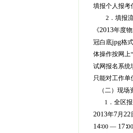
填报个人报考
2．填报
2013
《
年度物
jpg
冠白底
格
体操作按网上
试网报名系统
只能对工作单
（二）现场
1．全区
2013
7
22
年
月
14
17
∶
00 —
∶
0