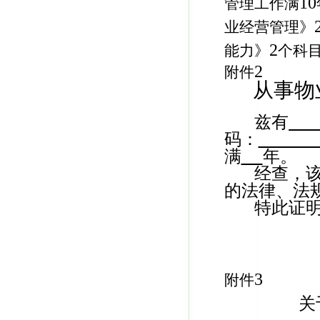
10
管理工作满
业经营管理》
2
能力》
个科
2
附件
从事物
兹有
码：
满
年。
经查，
的法律、法
特此证
3
附件
关