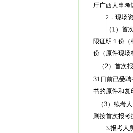
厅广西人事考
2．现场
1
（
）首
限证明１份（
份（原件现场
2
（
）首次
31
日前已受聘
书的原件和复
3
（
）续考人
则按首次报考
3.报考