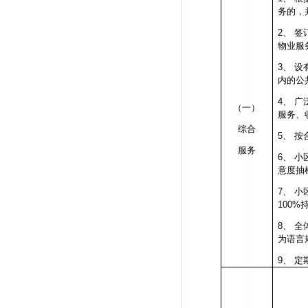
务的，
2、
签
物业服
3、
设
内的公
4、
广
（一）
服务、
综合
5、
按
服务
6、
小
意度抽
7、
小
100%
8、
全
为语言
9、
定