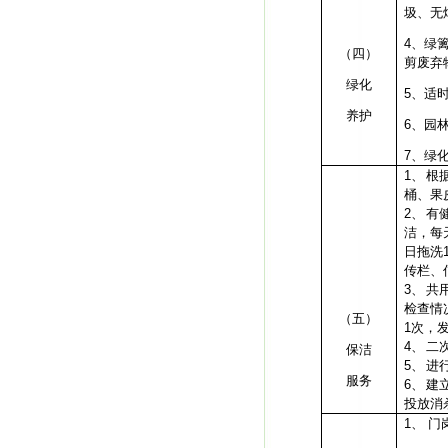
圾、无
4、
绿
（四）
剪废弃
绿化
5、
适
养护
6、
园
7
、绿
1、
根
桶、果
2、
有
洁，每
日拖洗
传栏、
3、
共
检查情
（五）
1
次，
4、
二
保洁
5、
进
服务
6、
建
投放消
1、
门