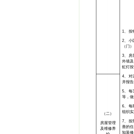
1、
按
2、
小
（门）
3、
房
外墙及
虹灯按
4、
对
并报告
5、
每
等，做
6、
每
组织实
（二）
7、
按
房屋管理
善的住
及维修养
知装修