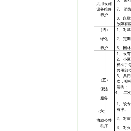
6、
路
共用设施
设备维修
7、
消
养护
8
、容易
故障有
（四）
1、
对草
绿化
2、
定期
养护
3、
园林
1、
设有
2、
小区
梯扶手
共用部
3、
共用
（五）
次，视
清掏；
保洁
4、
二次
服务
1、
设专
有序。
（六）
2、
对重
协助公共
秩序
3、
对火