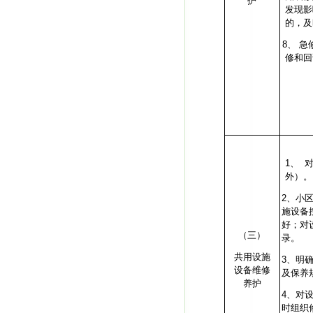
护
发现影
的，及
8、
急
修和回
1、
外）。
2
、小
施设备
好；对
（三）
录。
共用设施
3
、明
设备维修
及保养
养护
4
、对
时组织