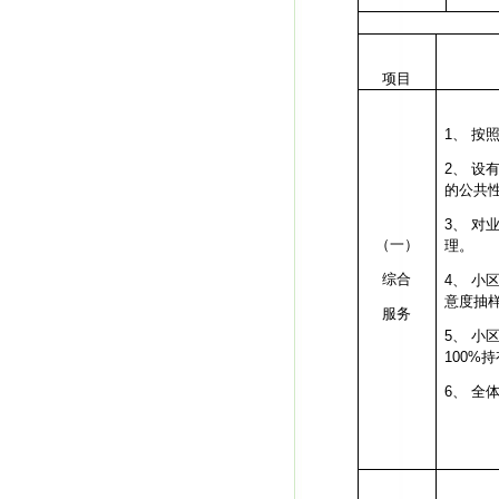
项目
1、
按
2、
设
的公共
3、
对
（一）
理。
综合
4、
小
意度抽
服务
5、
小
100%
持
6、
全