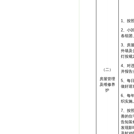
1
、按
2
、小
各组团
3
、房
外墙及
灯按规
4
、对
（二）
并报告
房屋管理
5
、每
及维修养
做好巡
护
6
、每
织实施
7
、按
善的住
告知装
发现影
及时劝