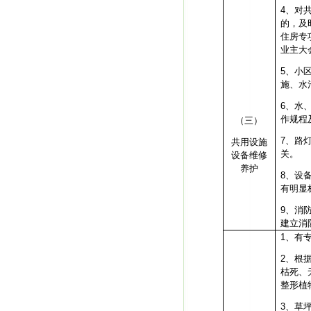
4
、对
的，及
住房专
业主大
5
、小
施、水
6
、水
作规程
（三）
7
、路
共用设施
关。
设备维修
养护
8
、设
有明显
9
、消
建立消
1、
有
2、
根
枯死、
整形植
3、
草