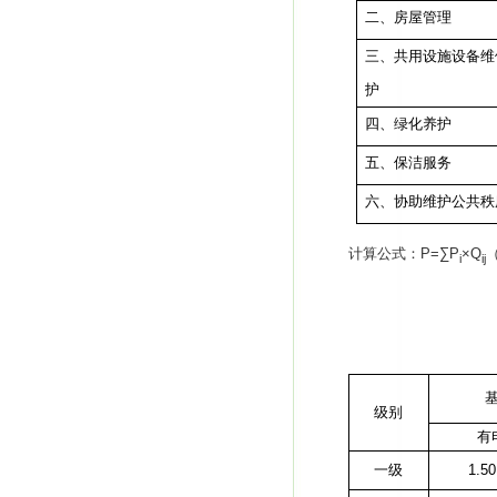
二、房屋管理
三、共用设施设备维
护
四、绿化养护
五、保洁服务
六、协助维护公共秩
计算公式
：
P=∑P
×Q
i
ij
级别
有
一级
1.50