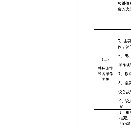
项维修
会的决
5
、主
位，设
6、
电
（三）
操作规
共用设施
设备维修
7、
楼
养护
8、
危
设备故
9
、设
案。
1、
根
枯死、
月内清