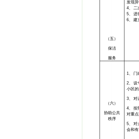
发现异
4、
二
5、
进
6、
建
（五）
保洁
服务
1、
门
2、
设
小区的
3、
对
（六）
4、
按
协助公共
对重点
秩序
5、
对
会和有