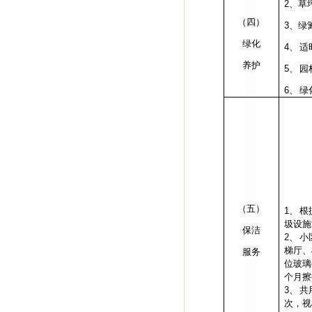
2、
草
（四）
3、
绿
绿化
4、
适
养护
5、
园
6、
绿
（五）
1、
根
圾设施
保洁
2、
小
梯厅、
服务
位玻璃
个月擦
3、
共
次，视