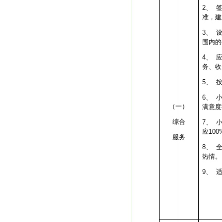
2、
准，建
3、
围内的
4、
务、收
5、
6、
（一）
满意度
综合
7、
应
100
服务
8、
热情。
9、