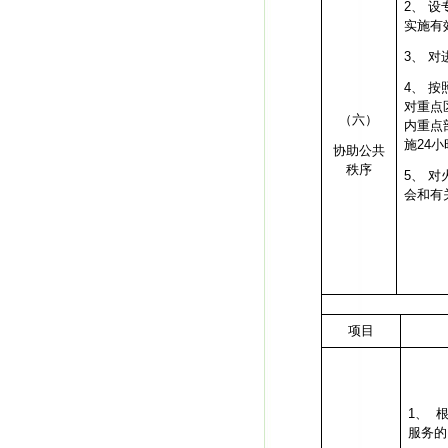
2、
设
实施有
3、
对
4、
按
对重点
（六）
内重点
施
24
小
协助公共
秩序
5、
对
会和有
项目
1、
服务的