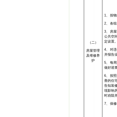
1、
按物
2、
各组
3、
房屋
公共空
定设置
（二）
4、
对违
房屋管理
并报告
及维修养
护
5、
每周
做好巡
6、
按照
善的住
告知装
现影响
时劝阻
7、
保修