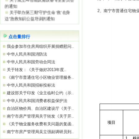
关于举办第三期“守护生命 ‘救’在身
2
、南宁市普通住宅物
边”急救知识公益培训的通知
关于参观“南宁市物业服务质量提升学
习基地”——南宁绿地璞悦公馆的通知
关于举办2026年初、中级消防设施操
作员
点击量排行
关于参观“南宁市物业服务质量提升学
我会参加市住房局组织开展捐赠慰问..
习基地”——南宁中国太平金融大厦的通
中华人民共和国消防法
知
关于举办“巧用心理学 让沟通更简单高
中华人民共和国劳动合同法
效”公益培训的通知
关于转发：《关于做好2013年度..
《南宁市普通住宅小区物业管理服务..
中华人民共和国招标投标法
建设部关于印发《业主临时公约（示..
中华人民共和国消费者权益保护法
自治区物价局、自治区建设厅《关于..
南宁市房产管理局关于转发《关于开..
项目
《关于物业服务收费有关问题的复函..
南宁市房产管理局吴立强副调研员到..
1、
根