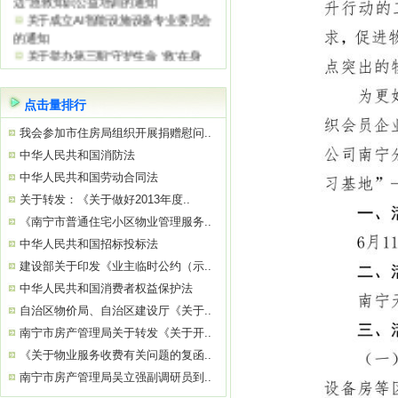
关于成立AI智能设施设备专业委员会
的通知
关于举办第三期“守护生命 ‘救’在身
边”急救知识公益培训的通知
关于参观“南宁市物业服务质量提升学
习基地”——南宁绿地璞悦公馆的通知
点击量排行
关于举办2026年初、中级消防设施操
我会参加市住房局组织开展捐赠慰问..
作员
关于参观“南宁市物业服务质量提升学
中华人民共和国消防法
习基地”——南宁中国太平金融大厦的通
中华人民共和国劳动合同法
知
关于转发：《关于做好2013年度..
关于举办“巧用心理学 让沟通更简单高
《南宁市普通住宅小区物业管理服务..
效”公益培训的通知
中华人民共和国招标投标法
建设部关于印发《业主临时公约（示..
中华人民共和国消费者权益保护法
自治区物价局、自治区建设厅《关于..
南宁市房产管理局关于转发《关于开..
《关于物业服务收费有关问题的复函..
南宁市房产管理局吴立强副调研员到..