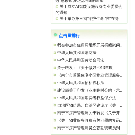
的通知
关于举办第三期“守护生命 ‘救’在身
边”急救知识公益培训的通知
关于参观“南宁市物业服务质量提升学
习基地”——南宁绿地璞悦公馆的通知
关于举办2026年初、中级消防设施操
点击量排行
作员
我会参加市住房局组织开展捐赠慰问..
关于参观“南宁市物业服务质量提升学
习基地”——南宁中国太平金融大厦的通
中华人民共和国消防法
知
中华人民共和国劳动合同法
关于举办“巧用心理学 让沟通更简单高
关于转发：《关于做好2013年度..
效”公益培训的通知
《南宁市普通住宅小区物业管理服务..
中华人民共和国招标投标法
建设部关于印发《业主临时公约（示..
中华人民共和国消费者权益保护法
自治区物价局、自治区建设厅《关于..
南宁市房产管理局关于转发《关于开..
《关于物业服务收费有关问题的复函..
南宁市房产管理局吴立强副调研员到..